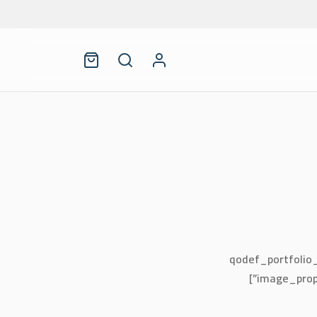
[qodef_portfoli
image_propo