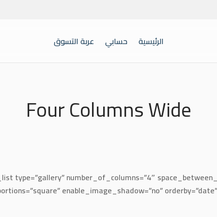
الرئيسية
حسابي
عربة التسوق
Four Columns Wide
o_list type=”gallery” number_of_columns=”4″ space_betwee
rtions=”square” enable_image_shadow=”no” orderby=”date” or