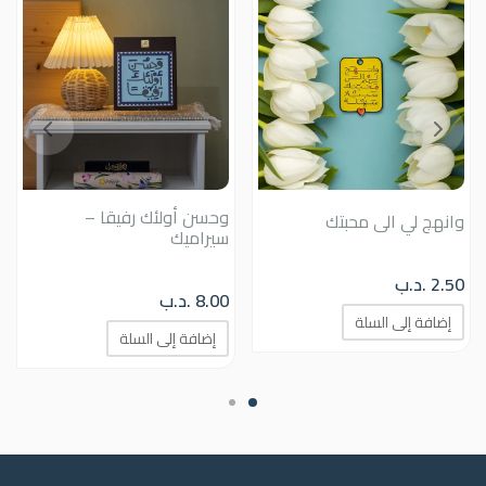
وحسن أولئك رفيقا –
وانهج لي الى محبتك
سيراميك
2.50
.د.ب
8.00
.د.ب
إضافة إلى السلة
إضافة إلى السلة