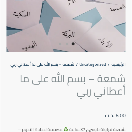
الرئيسية
/
Uncategorized
/
شمعة – بسم الله على ما أعطاني ربي
شمعة – بسم الله على ما
أعطاني ربي
6.00
.د.ب
شمعة
فراولة
بلوبيري
37
ساعة
مصممة
لاعادة
التدوير
–