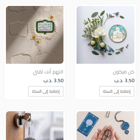
كن فيكون
اللهم أنت ثقتي
3.50
.د.ب
3.50
.د.ب
إضافة إلى السلة
إضافة إلى السلة
هناك
العدي
من