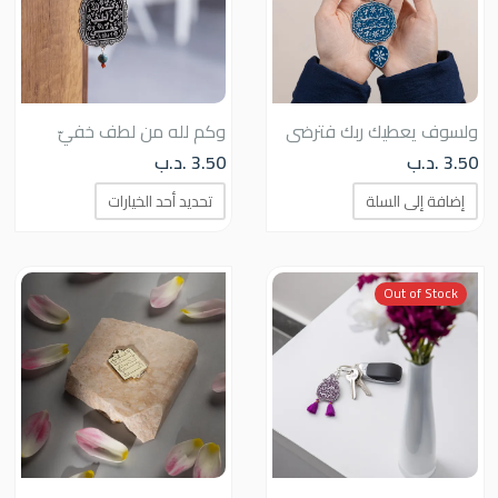
الأش
المخ
لهذا
المنت
ولسوف يعطيك ربك فترضى
وكم لله من لطف خفيّ
يمكن
اختيار
3.50
.د.ب
3.50
.د.ب
هناك
الخيا
إضافة إلى السلة
تحديد أحد الخيارات
العديد
على
من
صفح
الأشكال
المنت
Out of Stock
المختلفة
لهذا
المنتج.
يمكن
اختيار
الخيارات
على