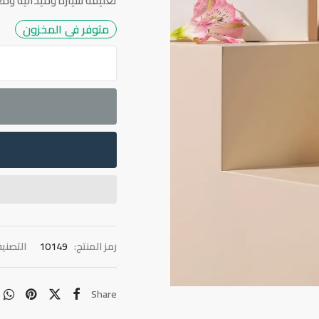
تعليقة سيارة وميدالية ومغناط
متوفر في المخزون
رمز المنتج:
10149
التصني
Share