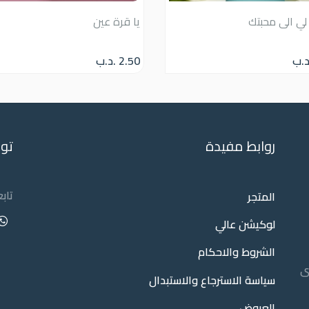
لي الى محبتك
يا قرة عين
د.ب
2.50
.د.ب
روابط مفيدة
تو
تاب
المتجر
لوكيشن عالي
الشروط والاحكام
ى
سياسة الاسترجاع والاستبدال
العروض