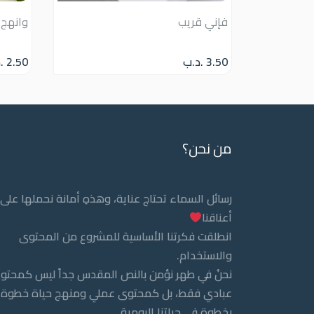
فإني قريب
وانهج 
3.50
.د.ب
2.50
.
من نحن؟
رسائل السماء تحتاج عناية، وهذهِ أمانة نحملها على
أعناقنا
انطلقت فكرتنا الأساسية للمشروع من المحتوى
والاستخدام.
نحنُ في طهر نؤمن بالنص المقدس جداً ليس كمحتو
عبادي فقط، بل كمحتوى عملي ومنهج حياة خطوة
بخطوة في حياتنا اليومية.