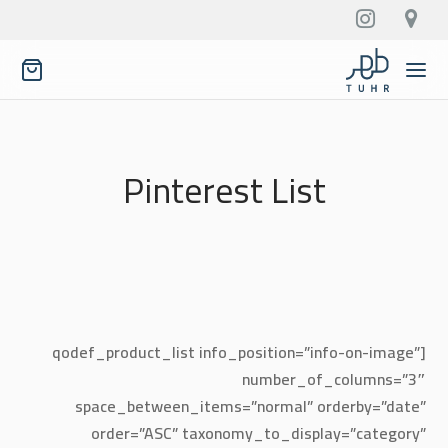
Pinterest List
[qodef_product_list info_position=”info-on-image”
number_of_columns=”3″
space_between_items=”normal” orderby=”date”
order=”ASC” taxonomy_to_display=”category”