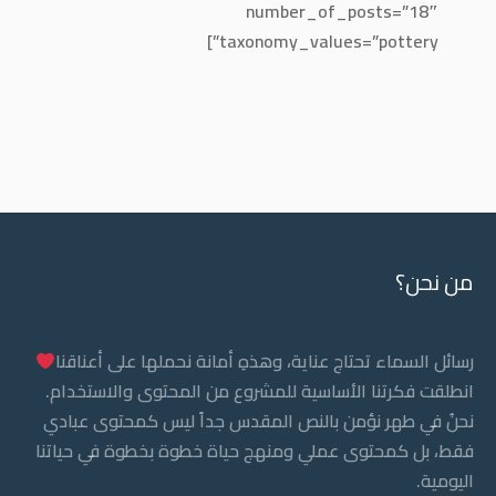
number_of_posts=”18″
taxonomy_values=”pottery”]
من نحن؟
رسائل السماء تحتاج عناية، وهذهِ أمانة نحملها على أعناقنا
انطلقت فكرتنا الأساسية للمشروع من المحتوى والاستخدام.
نحنُ في طهر نؤمن بالنص المقدس جداً ليس كمحتوى عبادي
فقط، بل كمحتوى عملي ومنهج حياة خطوة بخطوة في حياتنا
اليومية.