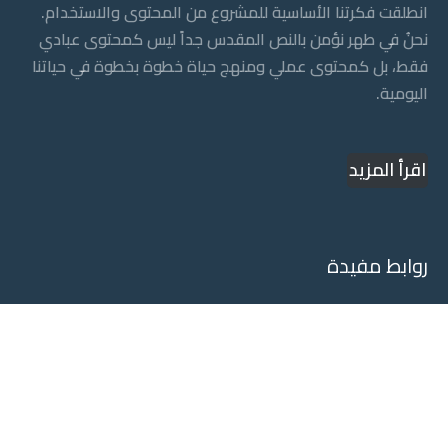
انطلقت فكرتنا الأساسية للمشروع من المحتوى والاستخدام.
نحنُ في طهر نؤمن بالنص المقدس جداً ليس كمحتوى عبادي
فقط، بل كمحتوى عملي ومنهج حياة خطوة بخطوة في حياتنا
اليومية.
اقرأ المزيد
روابط مفيدة
المتجر
لوكيشن عالي
الشروط والاحكام